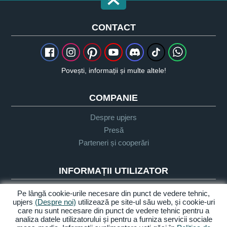
CONTACT
Povești, informații și multe altele!
COMPANIE
Despre upjers
Presă
Parteneri și cooperări
INFORMAȚII UTILIZATOR
Glosar
Pe lângă cookie-urile necesare din punct de vedere tehnic,
upjers
(Despre noi)
utilizează pe site-ul său web, și cookie-uri
Orientare Let's Play
care nu sunt necesare din punct de vedere tehnic pentru a
Sprijin
analiza datele utilizatorului și pentru a furniza servicii sociale