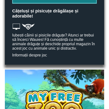
Cățeluși și pisicuțe drăgălașe și
adorabile!
Iubești câinii și pisicile drăguțe? Atunci ar trebui
să încerci Wauies! Fă cunoștință cu multe
animale drăguțe și deschide propriul magazin în
acest joc cu animale unic și distractiv.
Informații despre joc