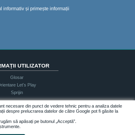
 informativ și primește informații
MAȚII UTILIZATOR
Glosar
rientare Let's Play
Sprijin
sunt necesare din punct de vedere tehnic pentru a analiza datele
ații despre prelucrarea datelor de către Google pot fi găsite la
Accesibilitate
 rugăm să apăsați pe butonul „Acceptă”.
nstrumente.