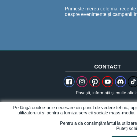
Primește mereu cele mai recente șt
despre evenimente și campanii în
CONTACT
Povești, informații și multe altel
Pe lângă cookie-urile necesare din punct de vedere tehnic, up
utilizatorului și pentru a furniza servicii sociale mass-media.
Despre noi
Pentru a da consimțământul la utilizar
Puteți sch