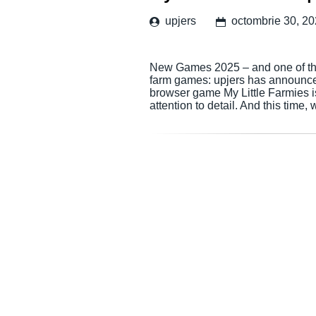
upjers
octombrie 30, 2
New Games 2025 – and one of them
farm games: upjers has announced
browser game My Little Farmies is
attention to detail. And this tim