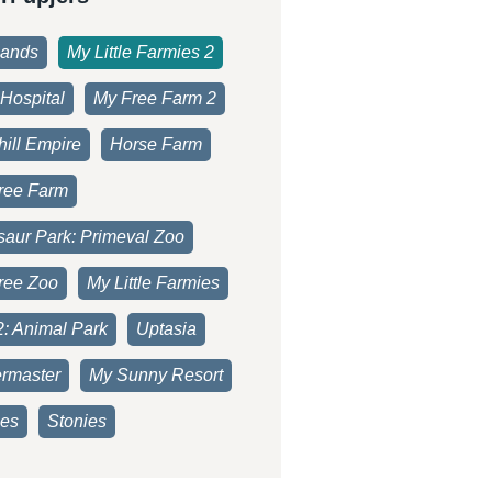
lands
My Little Farmies 2
Hospital
My Free Farm 2
ill Empire
Horse Farm
ree Farm
saur Park: Primeval Zoo
ree Zoo
My Little Farmies
2: Animal Park
Uptasia
rmaster
My Sunny Resort
es
Stonies