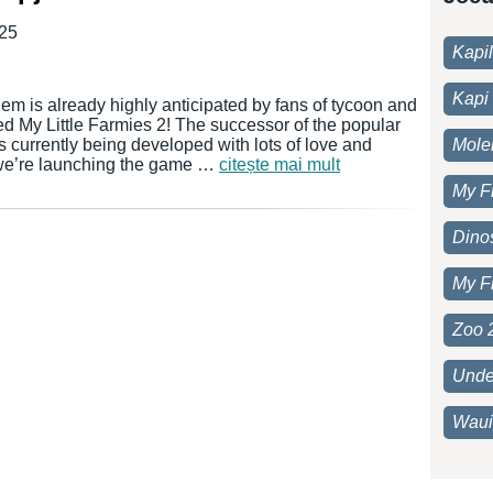
025
Kapi
Kapi 
 is already highly anticipated by fans of tycoon and
 My Little Farmies 2! The successor of the popular
 currently being developed with lots of love and
Moleh
e, we’re launching the game …
citește mai mult
My F
Dino
My F
Zoo 
Unde
Waui