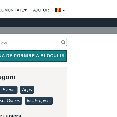
COMUNITATE
AJUTOR
NA DE PORNIRE A BLOGULUI
egorii
 Events
Apps
ser Games
Inside upjers
ri upjers