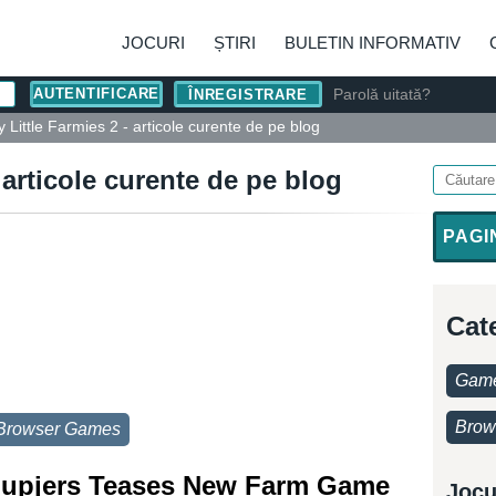
JOCURI
ȘTIRI
BULETIN INFORMATIV
Parolă uitată?
ÎNREGISTRARE
 Little Farmies 2 - articole curente de pe blog
 articole curente de pe blog
PAGI
Cat
Game
Brow
Browser Games
 | upjers Teases New Farm Game
Jocu