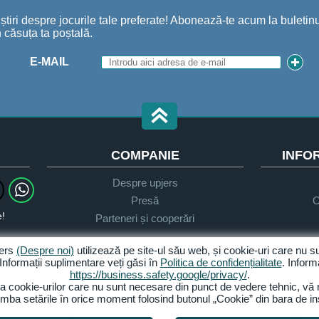
iri despre jocurile tale preferate! Abonează-te acum la buletinul
 căsuța ta poștală.
E-MAIL
COMPANIE
INFOR
Despre upjers
Presă
O
e!
Parteneri și cooperări
jers
(Despre noi)
utilizează pe site-ul său web, și cookie-uri care nu 
 Informații suplimentare veți găsi în
Politica de confidențialitate
. Inform
Politica de confidențialitate
Termeni și condiții
https://business.safety.google/privacy/
.
ea cookie-urilor care nu sunt necesare din punct de vedere tehnic, vă
Gestionarea cookie-urilor
imba setările în orice moment folosind butonul „Cookie” din bara de i