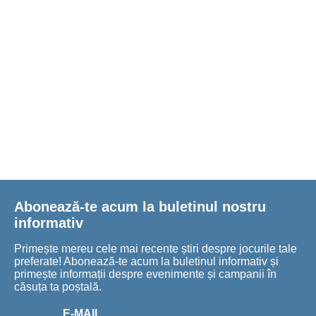
Abonează-te acum la buletinul nostru
informativ
Primește mereu cele mai recente știri despre jocurile tale
preferate! Abonează-te acum la buletinul informativ și
primește informații despre evenimente și campanii în
căsuța ta poștală.
E-MAIL