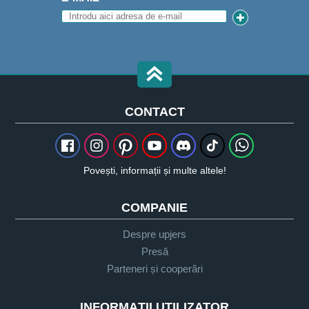
CONTACT
Povești, informații și multe altele!
COMPANIE
Despre upjers
Presă
Parteneri și cooperări
INFORMAȚII UTILIZATOR