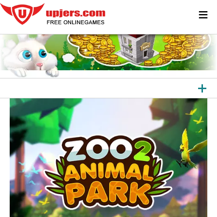
≡
TOATE JOCURILE
JOCURI BROWSER
JOCURI DESCĂRCABILE
APLICAȚII
ALTE PLATFORME