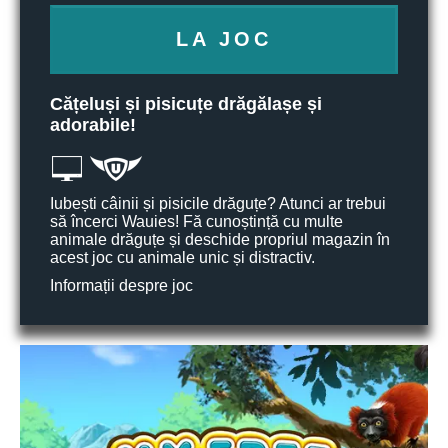
LA JOC
Cățeluși și pisicuțe drăgălașe și
adorabile!
Iubești câinii și pisicile drăguțe? Atunci ar trebui
să încerci Wauies! Fă cunoștință cu multe
animale drăguțe și deschide propriul magazin în
acest joc cu animale unic și distractiv.
Informații despre joc