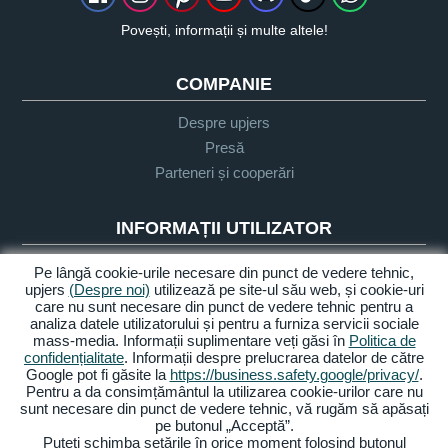
Povești, informații și multe altele!
COMPANIE
Despre upjers
Presă
Parteneri și cooperări
INFORMAȚII UTILIZATOR
Glosar
Pe lângă cookie-urile necesare din punct de vedere tehnic,
upjers
(Despre noi)
utilizează pe site-ul său web, și cookie-uri
Orientare Let's Play
care nu sunt necesare din punct de vedere tehnic pentru a
Sprijin
analiza datele utilizatorului și pentru a furniza servicii sociale
mass-media. Informații suplimentare veți găsi în
Politica de
confidențialitate
. Informații despre prelucrarea datelor de către
Google pot fi găsite la
https://business.safety.google/privacy/
.
Despre noi
Politica de
Termeni și
Accesibilitate
Pentru a da consimțământul la utilizarea cookie-urilor care nu
confidențialitate
condiții
sunt necesare din punct de vedere tehnic, vă rugăm să apăsați
pe butonul „Acceptă”.
Gestionarea cookie-urilor
Puteți schimba setările în orice moment folosind butonul