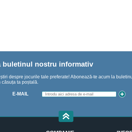
buletinul nostru informativ
iri despre jocurile tale preferate! Abonează-te acum la buletinul
 căsuța ta poștală.
E-MAIL