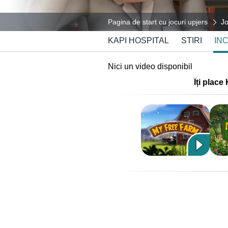
Pagina de start cu jocuri upjers
Jo
KAPI HOSPITAL
STIRI
IN
Nici un video disponibil
Îți place