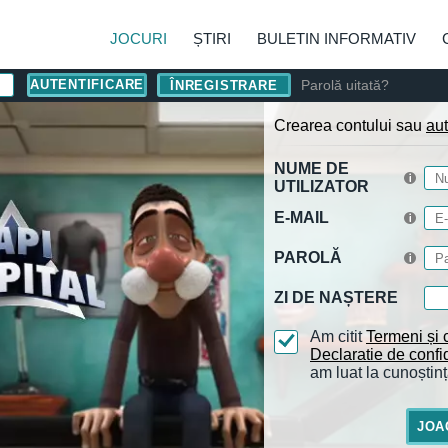
JOCURI
ȘTIRI
BULETIN INFORMATIV
Parolă uitată?
ÎNREGISTRARE
Crearea contului sau
aut
NUME DE
UTILIZATOR
E-MAIL
PAROLĂ
ZI DE NAȘTERE
Am citit
Termeni și c
Declaratie de confid
am luat la cunoștinț