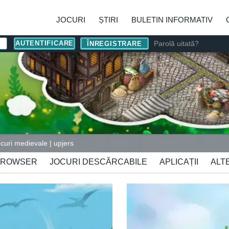
JOCURI
ȘTIRI
BULETIN INFORMATIV
Parolă uitată?
ÎNREGISTRARE
curi medievale | upjers
BROWSER
JOCURI DESCĂRCABILE
APLICAȚII
ALT