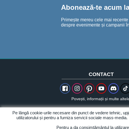
Abonează-te acum la 
Informații despre joc
Primește mereu cele mai recente șt
despre evenimente și campanii în
CONTACT
Povești, informații și multe altel
Pe lângă cookie-urile necesare din punct de vedere tehnic, up
utilizatorului și pentru a furniza servicii sociale mass-media.
Despre noi
Pentru a da consimțământul la utilizar