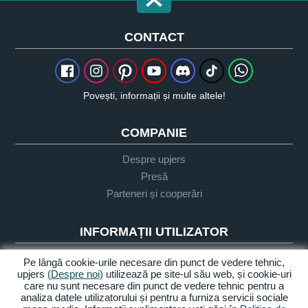
CONTACT
Povești, informații și multe altele!
COMPANIE
Despre upjers
Presă
Parteneri și cooperări
INFORMAȚII UTILIZATOR
Glosar
Pe lângă cookie-urile necesare din punct de vedere tehnic,
upjers
(Despre noi)
utilizează pe site-ul său web, și cookie-uri
Orientare Let's Play
care nu sunt necesare din punct de vedere tehnic pentru a
Sprijin
analiza datele utilizatorului și pentru a furniza servicii sociale