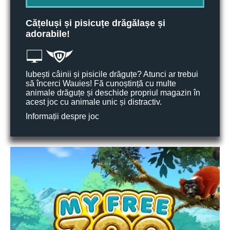
Cățeluși și pisicuțe drăgălașe și
adorabile!
Iubești câinii și pisicile drăguțe? Atunci ar trebui
să încerci Wauies! Fă cunoștință cu multe
animale drăguțe și deschide propriul magazin în
acest joc cu animale unic și distractiv.
Informații despre joc