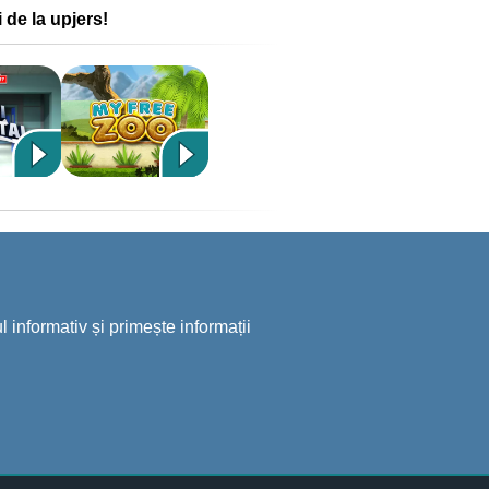
 de la upjers!
 informativ și primește informații