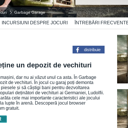
curi
Garbage Garage
INCURSIUNI DESPRE JOCURI
ÎNTREBĂRI FRECVENT
distribuie
ține un depozit de vechituri
mașini, dar nu ai văzut unul ca asta. În Garbage
zit de vechituri. În jocul cu garaj poți demonta
zi piesele și să câștigi bani pentru dezvoltarea
opulari deținători de vechituri ai Germaniei, Ludolfii.
arăta cele mai importante caracteristici ale jocului
e la lupte în arenă. Descoperă jocul browser
um gratuit.
R