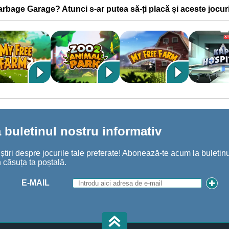
Garbage Garage? Atunci s-ar putea să-ți placă și aceste jocuri
buletinul nostru informativ
iri despre jocurile tale preferate! Abonează-te acum la buletinul
 căsuța ta poștală.
E-MAIL