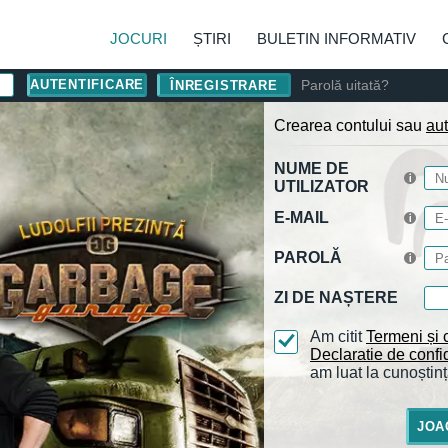
JOCURI
ȘTIRI
BULETIN INFORMATIV
Parolă uitată?
ÎNREGISTRARE
Crearea contului sau
aut
NUME DE
UTILIZATOR
E-MAIL
PAROLĂ
ZI DE NAȘTERE
Am citit
Termeni și c
Declaratie de confid
am luat la cunoștinț