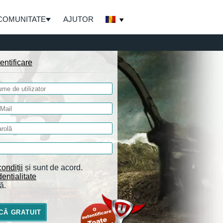
COMUNITATE
AJUTOR
entificare
ondiții
și sunt de acord.
entialitate
ă.