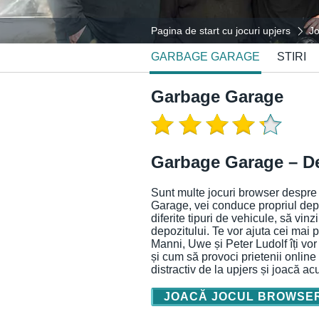
Pagina de start cu jocuri upjers
Jo
GARBAGE GARAGE
STIRI
Garbage Garage
Garbage Garage – De
Sunt multe jocuri browser despre 
Garage, vei conduce propriul depo
diferite tipuri de vehicule, să vin
depozitului. Te vor ajuta cei mai p
Manni, Uwe și Peter Ludolf îți vor 
și cum să provoci prietenii onlin
distractiv de la upjers și joacă ac
JOACĂ JOCUL BROWSE