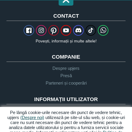
CONTACT
Povești, informații și multe altele!
COMPANIE
Despre upjers
Presă
Parteneri și cooperări
INFORMAȚII UTILIZATOR
Glosar
Pe lângă cookie-urile necesare din punct de vedere tehnic,
upjers
(Despre noi)
utilizează pe site-ul său web, și cookie-uri
Orientare Let's Play
care nu sunt necesare din punct de vedere tehnic pentru a
Sprijin
analiza datele utilizatorului și pentru a furniza servicii sociale