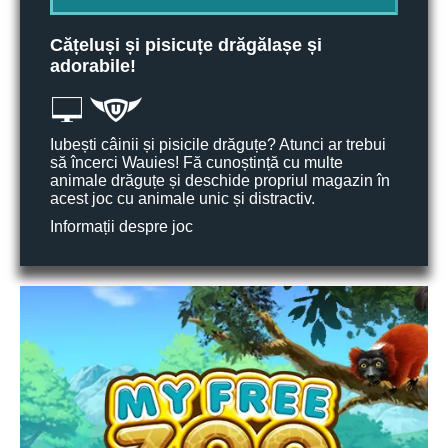
Cățeluși și pisicuțe drăgălașe și
adorabile!
Iubești câinii și pisicile drăguțe? Atunci ar trebui
să încerci Wauies! Fă cunoștință cu multe
animale drăguțe și deschide propriul magazin în
acest joc cu animale unic și distractiv.
Informații despre joc