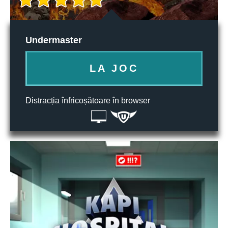
Undermaster
LA JOC
Distracția înfricoșătoare în browser