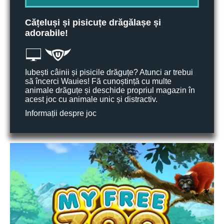
Cățeluși și pisicuțe drăgălașe și
adorabile!
Iubești câinii și pisicile drăguțe? Atunci ar trebui
să încerci Wauies! Fă cunoștință cu multe
animale drăguțe și deschide propriul magazin în
acest joc cu animale unic și distractiv.
Informații despre joc