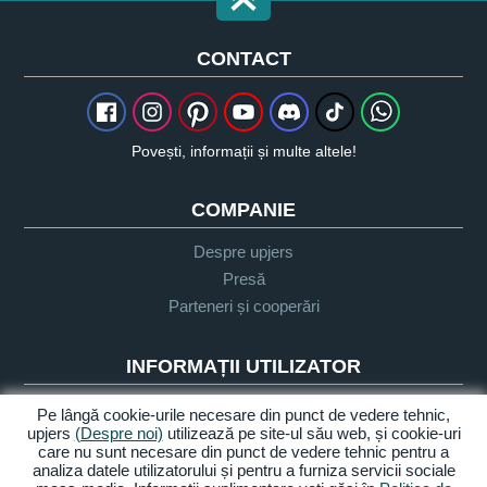
CONTACT
Povești, informații și multe altele!
COMPANIE
Despre upjers
Presă
Parteneri și cooperări
INFORMAȚII UTILIZATOR
Glosar
Pe lângă cookie-urile necesare din punct de vedere tehnic,
upjers
(Despre noi)
utilizează pe site-ul său web, și cookie-uri
Orientare Let's Play
care nu sunt necesare din punct de vedere tehnic pentru a
Sprijin
analiza datele utilizatorului și pentru a furniza servicii sociale