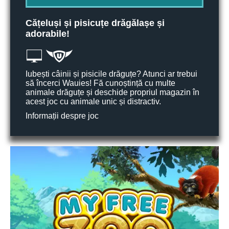
Cățeluși și pisicuțe drăgălașe și
adorabile!
Iubești câinii și pisicile drăguțe? Atunci ar trebui
să încerci Wauies! Fă cunoștință cu multe
animale drăguțe și deschide propriul magazin în
acest joc cu animale unic și distractiv.
Informații despre joc