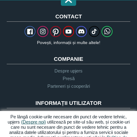
CONTACT
Povești, informații și multe altele!
COMPANIE
Despre upjers
Presă
Parteneri și cooperări
INFORMAȚII UTILIZATOR
Glosar
Pe lângă cookie-urile necesare din punct de vedere tehnic,
upjers
(Despre noi)
utilizează pe site-ul său web, și cookie-uri
Orientare Let's Play
care nu sunt necesare din punct de vedere tehnic pentru a
Sprijin
analiza datele utilizatorului și pentru a furniza servicii sociale