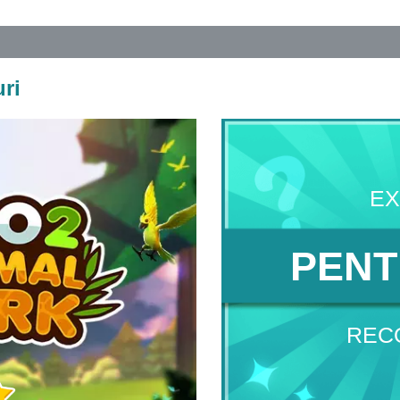
ri
EX
PENT
REC