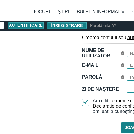
JOCURI
ȘTIRI
BULETIN INFORMATIV
Parolă uitată?
ÎNREGISTRARE
Crearea contului sau
aut
NUME DE
UTILIZATOR
E-MAIL
PAROLĂ
ZI DE NAȘTERE
Am citit
Termeni și c
Declaratie de confid
am luat la cunoștinț