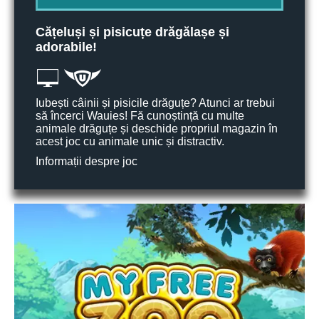
Cățeluși și pisicuțe drăgălașe și
adorabile!
Iubești câinii și pisicile drăguțe? Atunci ar trebui
să încerci Wauies! Fă cunoștință cu multe
animale drăguțe și deschide propriul magazin în
acest joc cu animale unic și distractiv.
Informații despre joc