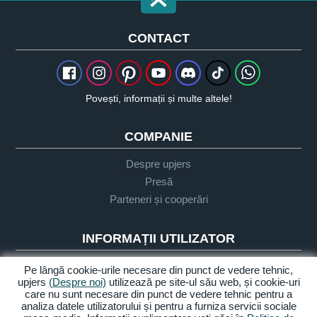
CONTACT
Povești, informații și multe altele!
COMPANIE
Despre upjers
Presă
Parteneri și cooperări
INFORMAȚII UTILIZATOR
Glosar
Pe lângă cookie-urile necesare din punct de vedere tehnic,
upjers
(Despre noi)
utilizează pe site-ul său web, și cookie-uri
Orientare Let's Play
care nu sunt necesare din punct de vedere tehnic pentru a
Sprijin
analiza datele utilizatorului și pentru a furniza servicii sociale