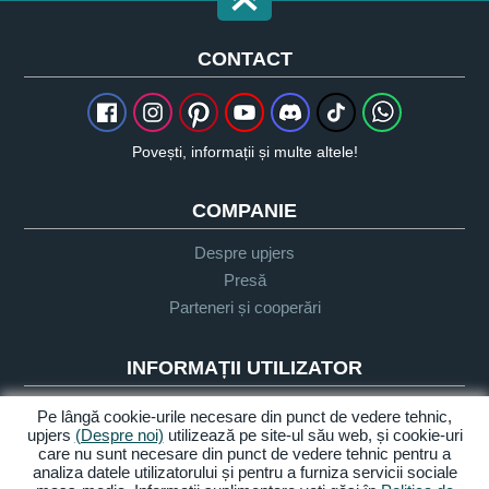
CONTACT
Povești, informații și multe altele!
COMPANIE
Despre upjers
Presă
Parteneri și cooperări
INFORMAȚII UTILIZATOR
Glosar
Pe lângă cookie-urile necesare din punct de vedere tehnic,
upjers
(Despre noi)
utilizează pe site-ul său web, și cookie-uri
Orientare Let's Play
care nu sunt necesare din punct de vedere tehnic pentru a
Sprijin
analiza datele utilizatorului și pentru a furniza servicii sociale