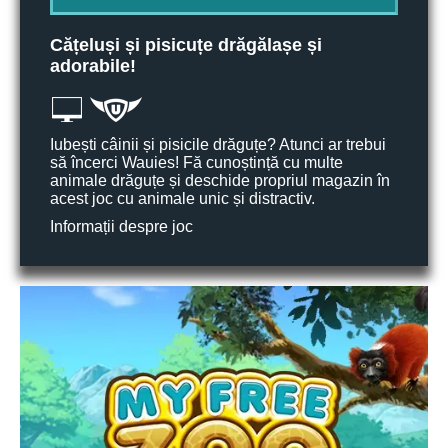
Cățeluși și pisicuțe drăgălașe și
adorabile!
Iubești câinii și pisicile drăguțe? Atunci ar trebui
să încerci Wauies! Fă cunoștință cu multe
animale drăguțe și deschide propriul magazin în
acest joc cu animale unic și distractiv.
Informații despre joc