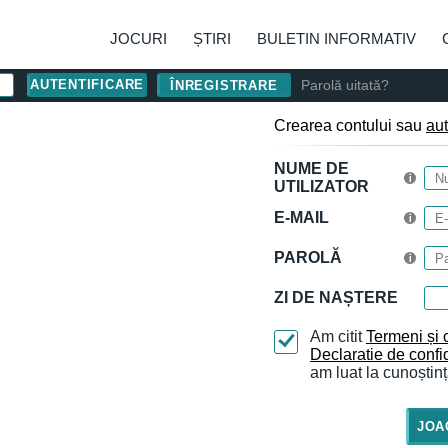
JOCURI
ȘTIRI
BULETIN INFORMATIV
Parolă uitată?
ÎNREGISTRARE
Crearea contului sau
aut
NUME DE
UTILIZATOR
E-MAIL
PAROLĂ
ZI DE NAȘTERE
Am citit
Termeni și c
Declaratie de confid
am luat la cunoștinț