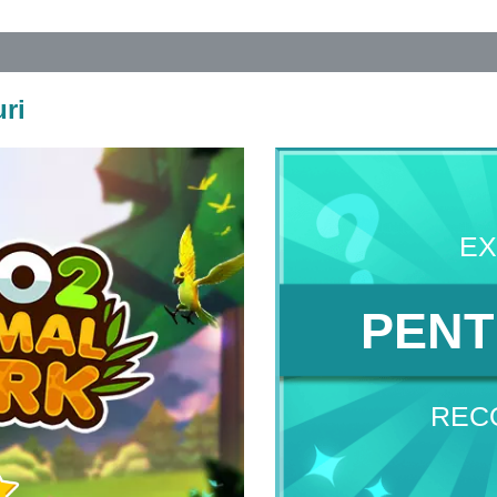
ri
EX
PENT
REC