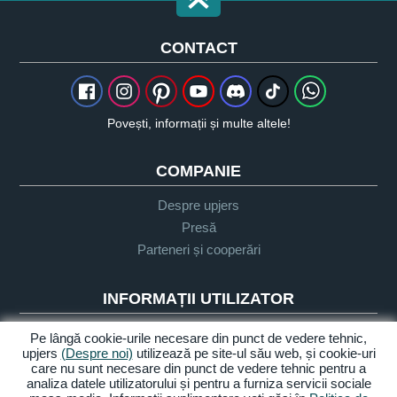
CONTACT
Povești, informații și multe altele!
COMPANIE
Despre upjers
Presă
Parteneri și cooperări
INFORMAȚII UTILIZATOR
Glosar
Pe lângă cookie-urile necesare din punct de vedere tehnic,
upjers
(Despre noi)
utilizează pe site-ul său web, și cookie-uri
Orientare Let's Play
care nu sunt necesare din punct de vedere tehnic pentru a
Sprijin
analiza datele utilizatorului și pentru a furniza servicii sociale