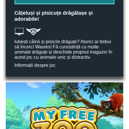
Cățeluși și pisicuțe drăgălașe și
adorabile!
Iubești câinii și pisicile drăguțe? Atunci ar trebui
să încerci Wauies! Fă cunoștință cu multe
animale drăguțe și deschide propriul magazin în
acest joc cu animale unic și distractiv.
Informații despre joc