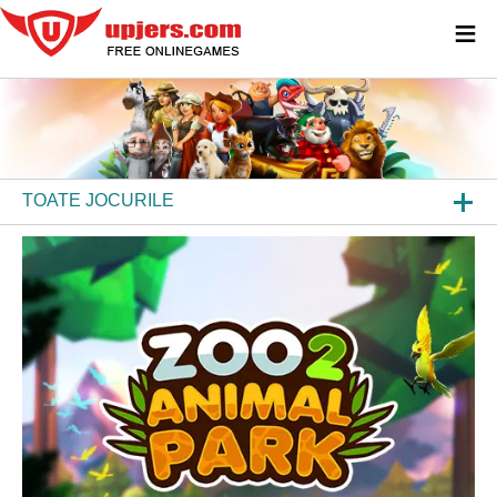
≡
TOATE JOCURILE
JOCURI BROWSER
JOCURI DESCĂRCABILE
APLICAȚII
ALTE PLATFORME