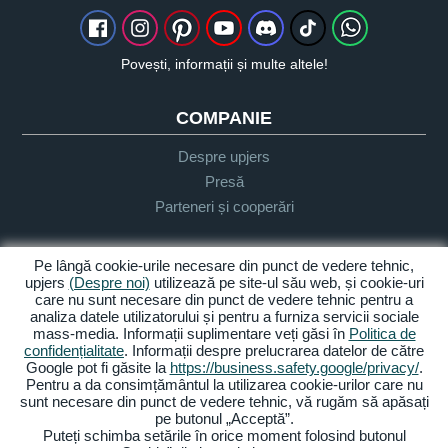
Povești, informații și multe altele!
COMPANIE
Despre upjers
Presă
Parteneri și cooperări
INFORMAȚII UTILIZATOR
Pe lângă cookie-urile necesare din punct de vedere tehnic,
upjers
(Despre noi)
utilizează pe site-ul său web, și cookie-uri
care nu sunt necesare din punct de vedere tehnic pentru a
Glosar
analiza datele utilizatorului și pentru a furniza servicii sociale
Orientare Let's Play
mass-media. Informații suplimentare veți găsi în
Politica de
confidențialitate
. Informații despre prelucrarea datelor de către
Sprijin
Google pot fi găsite la
https://business.safety.google/privacy/
.
Pentru a da consimțământul la utilizarea cookie-urilor care nu
sunt necesare din punct de vedere tehnic, vă rugăm să apăsați
pe butonul „Acceptă”.
Despre noi
Politica de
Termeni și
Accesibilitate
Puteți schimba setările în orice moment folosind butonul
confidențialitate
condiții