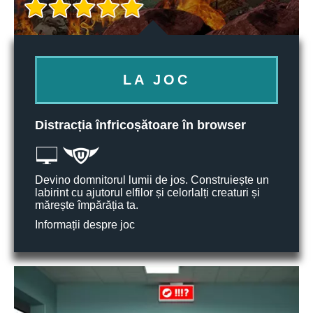
LA JOC
Distracția înfricoșătoare în browser
Devino domnitorul lumii de jos. Construiește un
labirint cu ajutorul elfilor și celorlalți creaturi și
mărește împărăția ta.
Informații despre joc