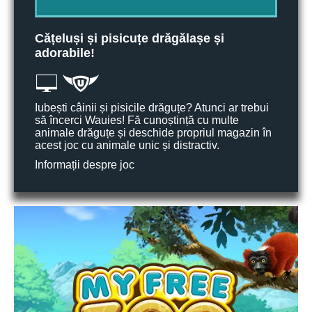
Cățeluși și pisicuțe drăgălașe și
adorabile!
Iubești câinii și pisicile drăguțe? Atunci ar trebui
să încerci Wauies! Fă cunoștință cu multe
animale drăguțe și deschide propriul magazin în
acest joc cu animale unic și distractiv.
Informații despre joc