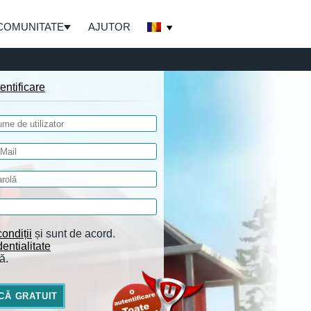
COMUNITATE
AJUTOR
entificare
ondiții
și sunt de acord.
entialitate
ă.