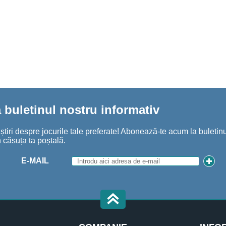
buletinul nostru informativ
iri despre jocurile tale preferate! Abonează-te acum la buletinul
 căsuța ta poștală.
E-MAIL