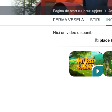
Pagina de start cu jocuri upjers
Jo
FERMA VESELĂ
STIRI
IN
Nici un video disponibil
Îți place