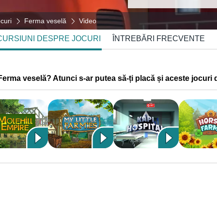
curi
Ferma veselă
Video
CURSIUNI DESPRE JOCURI
ÎNTREBĂRI FRECVENTE
 Ferma veselă? Atunci s-ar putea să-ți placă și aceste jocuri 