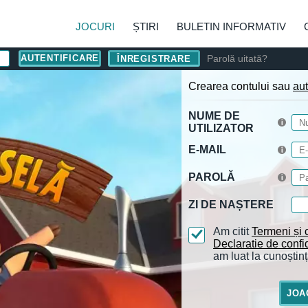
JOCURI
ȘTIRI
BULETIN INFORMATIV
Parolă uitată?
ÎNREGISTRARE
Crearea contului sau
aut
NUME DE
UTILIZATOR
E-MAIL
PAROLĂ
ZI DE NAȘTERE
Am citit
Termeni și c
Declaratie de confid
am luat la cunoștinț